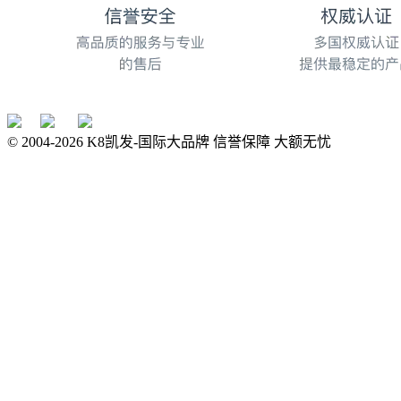
© 2004-
2026
K8凯发-国际大品牌 信誉保障 大额无忧