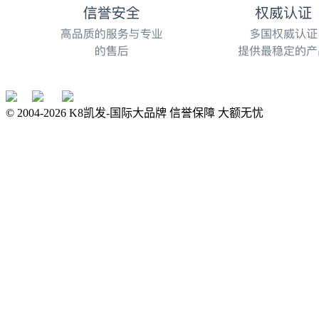
© 2004-
2026
K8凯发-国际大品牌 信誉保障 大额无忧